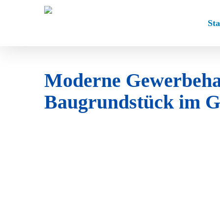
Skip
to
Sta
main
content
Moderne Gewerbehall
Baugrundstück im G