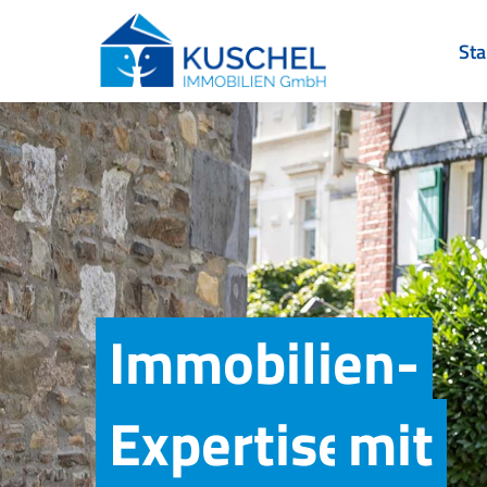
Skip
to
Sta
main
content
Immobilien-
Expertise
mit