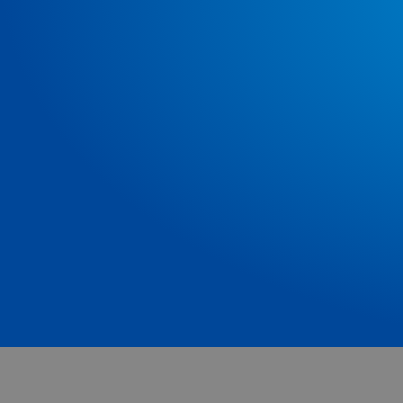
Mit viel Herzblut und großem Engagement kümm
wir uns um Ihre Immobilie und Ihre individuellen
Wünsche. Von der präzisen Preisermittlung über 
professionelle, verkaufsfördernde Vermarktung b
hin zur versierten Verhandlung sorgen wir für ein
reibungslosen Ablauf. Auf uns können Sie sich
verlassen!
Tel: 02103/500880
Jetzt Kontakt aufnehmen