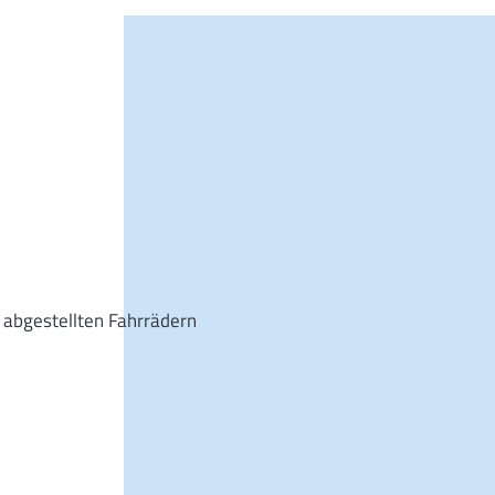
Sie wollen eine Im
kaufen? Dann sind S
eine maßgeschneid
Anliegen!