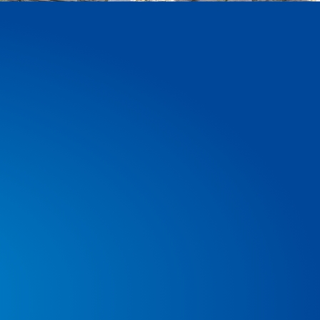
Erfolgreiche Vermittlung
Unser Team aus erfahrenen Immo­
bilienberatern bringt die passenden
Verkäufer und Käufer oder Vermieter und
Mieter zusammen.