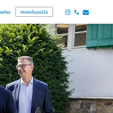
instagram
phone
email
uelles
ImmoScout24