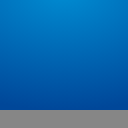
ern
eine
Fundierte Marktkenntnis
is
en
Seit über 30 Jahren vermitteln wir in und
um Hilden erfolgreich Privat- und
Gewerbe-Immobilien und kennen die
Besonderheiten der Region.