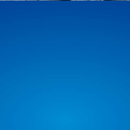
Bewährte Kompetenz
be-
Mit neuer Geschäftsführung und
Sie
bewährtem Experten-Team werden Sie bei
uns in allen Immobilien­fragen qualifiziert
beraten.