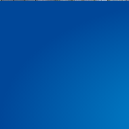
Ob Verkauf oder Vermietung, Privat- oder Gewer
Immobilie. Unser erfahrenes Makler-Team berät 
persönlich und mit lokaler Marktkenntnis.