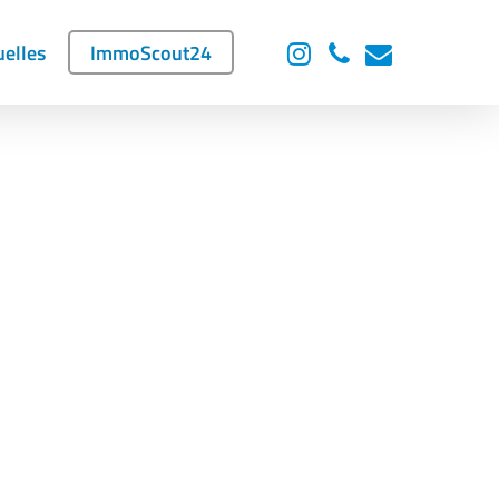
instagram
phone
email
uelles
ImmoScout24